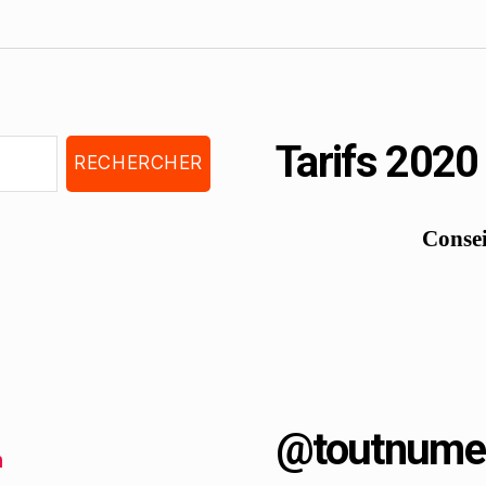
Tarifs 2020
Consei
@toutnume
h