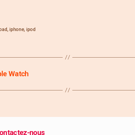
ipad
,
iphone
,
ipod
ple Watch
ontactez-nous