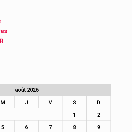
s
res
FR
août 2026
M
J
V
S
D
1
2
5
6
7
8
9