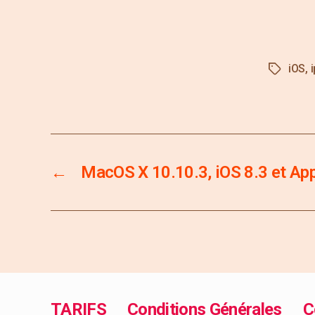
iOS
,
←
MacOS X 10.10.3, iOS 8.3 et Ap
TARIFS
Conditions Générales
C