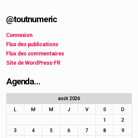
@toutnumeric
Connexion
Flux des publications
Flux des commentaires
Site de WordPress-FR
Agenda…
août 2026
L
M
M
J
V
S
D
1
2
3
4
5
6
7
8
9