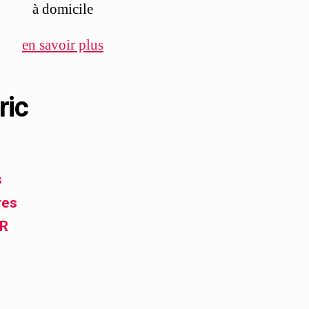
à domicile
en savoir plus
ric
s
res
FR