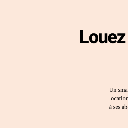
Louez 
Un sma
locatio
à ses a