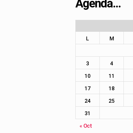
Agenda…
L
M
3
4
10
11
17
18
24
25
31
« Oct