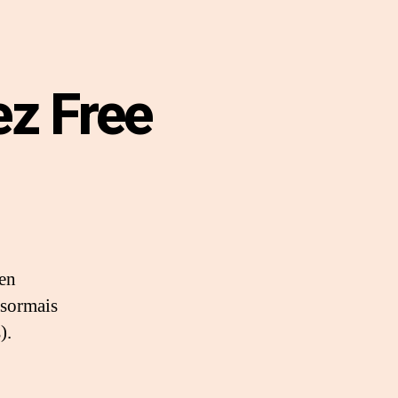
ez Free
en
ésormais
).