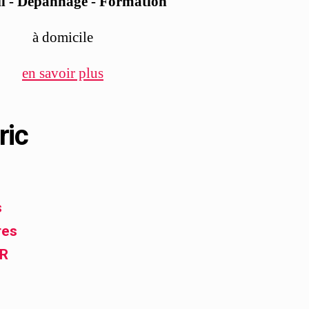
l - Dépannage - Formation
à domicile
en savoir plus
ric
s
res
FR