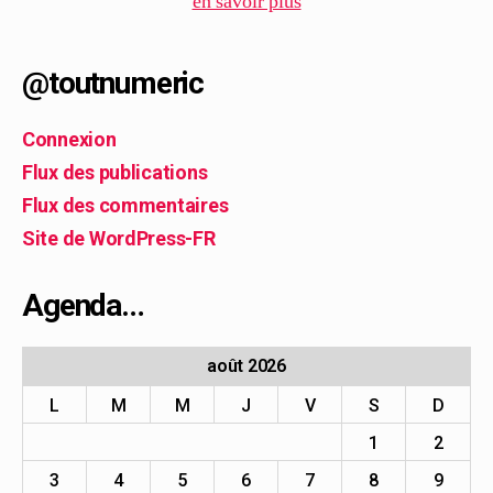
en savoir plus
@toutnumeric
Connexion
Flux des publications
Flux des commentaires
Site de WordPress-FR
Agenda…
août 2026
L
M
M
J
V
S
D
1
2
3
4
5
6
7
8
9