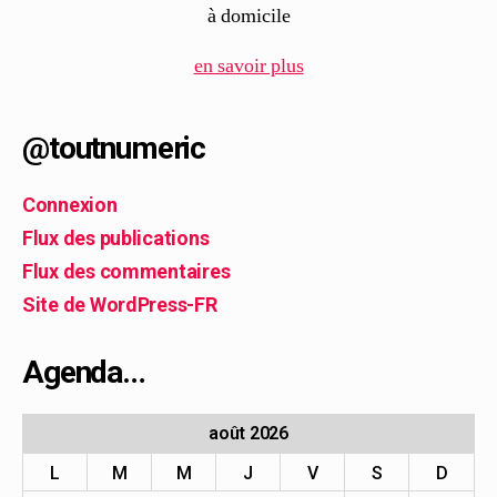
à domicile
en savoir plus
@toutnumeric
Connexion
Flux des publications
Flux des commentaires
Site de WordPress-FR
Agenda…
août 2026
L
M
M
J
V
S
D